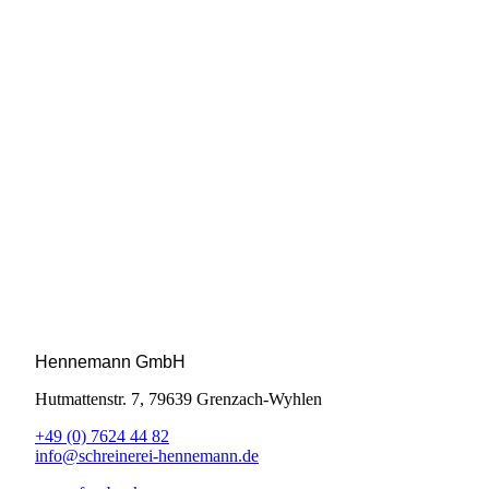
Hennemann GmbH
Hutmattenstr. 7, 79639 Grenzach-Wyhlen
+49 (0) 7624 44 82
info@schreinerei-hennemann.de