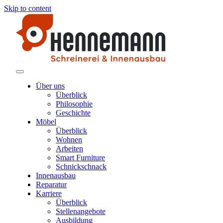
Skip to content
Schreinerei Hennemann
Möbelstücke und Produkte aus Holz
Über uns
Überblick
Philosophie
Geschichte
Möbel
Überblick
Wohnen
Arbeiten
Smart Furniture
Schnickschnack
Innenausbau
Reparatur
Karriere
Überblick
Stellenangebote
Ausbildung