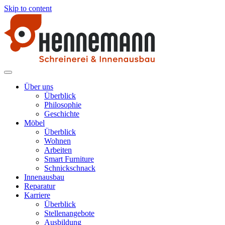
Skip to content
Schreinerei Hennemann
Möbelstücke und Produkte aus Holz
Über uns
Überblick
Philosophie
Geschichte
Möbel
Überblick
Wohnen
Arbeiten
Smart Furniture
Schnickschnack
Innenausbau
Reparatur
Karriere
Überblick
Stellenangebote
Ausbildung