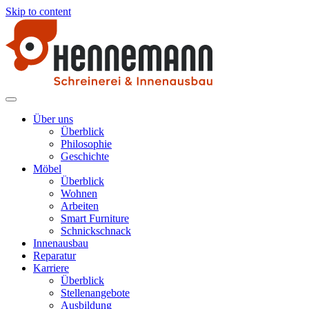
Skip to content
Schreinerei Hennemann
Möbelstücke und Produkte aus Holz
Über uns
Überblick
Philosophie
Geschichte
Möbel
Überblick
Wohnen
Arbeiten
Smart Furniture
Schnickschnack
Innenausbau
Reparatur
Karriere
Überblick
Stellenangebote
Ausbildung